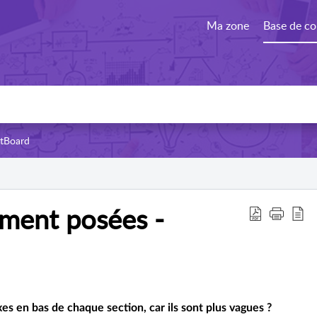
Ma zone
Base de co
ctBoard
ment posées -
ixes en bas de chaque section, car ils sont plus vagues ?