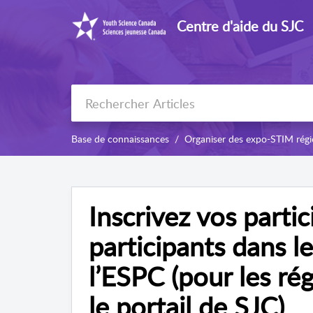
Centre d'aide du SJC
Base de connaissances
Organiser des expo-STIM régi
Inscrivez vos partic
participants dans l
l’ESPC (pour les rég
le portail de SJC)