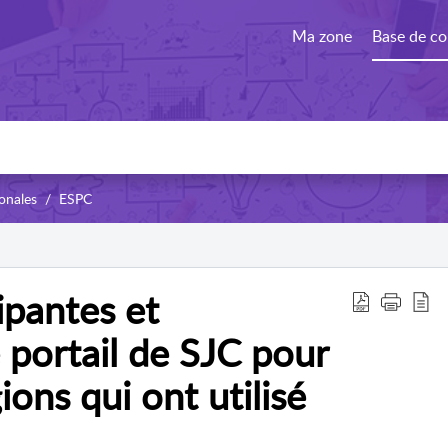
Ma zone
Base de co
onales
ESPC
ipantes et
e portail de SJC pour
ions qui ont utilisé